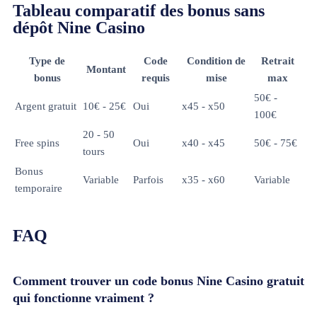
Tableau comparatif des bonus sans
dépôt Nine Casino
Type de
Code
Condition de
Retrait
Montant
bonus
requis
mise
max
50€ -
Argent gratuit
10€ - 25€
Oui
x45 - x50
100€
20 - 50
Free spins
Oui
x40 - x45
50€ - 75€
tours
Bonus
Variable
Parfois
x35 - x60
Variable
temporaire
FAQ
Comment trouver un code bonus Nine Casino gratuit
qui fonctionne vraiment ?