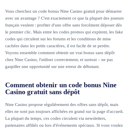
Vous cherchez un code bonus Nine Casino gratuit pour démarrer
avec un avantage ? C'est exactement ce que la plupart des joueurs
français veulent : profiter d'une offre sans forcément déposer dès
le premier clic. Mais entre les codes promos qui expirent, les fake
codes qui circulent sur les forums et les conditions de mise
cachées dans les petits caractères, il est facile de se perdre.
Voyons ensemble comment obtenir un vrai bonus sans dépôt
chez Nine Casino, l'utiliser correctement, et surtout – ne pas
gaspiller une opportunité sur une erreur de débutant.
Comment obtenir un code bonus Nine
Casino gratuit sans dépôt
Nine Casino propose régulièrement des offres sans dépôt, mais
elles ne sont pas toujours affichées en grand sur la page d'accueil.
La plupart du temps, ces codes circulent via newsletters,
partenaires affiliés ou lors d'événements spéciaux. Si vous voulez