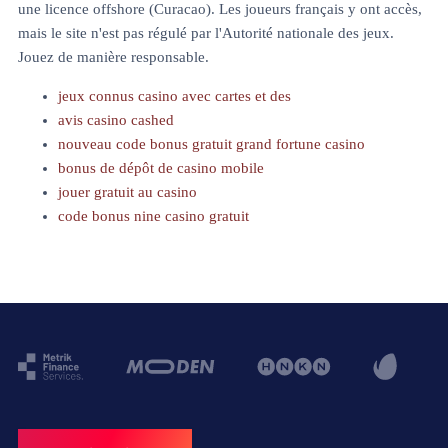
une licence offshore (Curacao). Les joueurs français y ont accès,
mais le site n'est pas régulé par l'Autorité nationale des jeux.
Jouez de manière responsable.
jeux connus casino avec cartes et des
avis casino cashed
nouveau code bonus gratuit grand fortune casino
bonus de dépôt de casino mobile
jouer gratuit au casino
code bonus nine casino gratuit