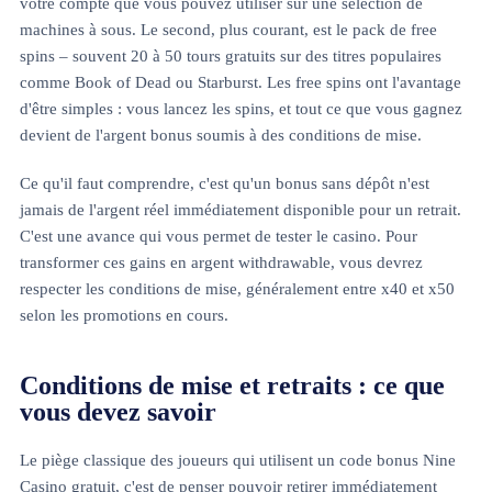
votre compte que vous pouvez utiliser sur une sélection de
machines à sous. Le second, plus courant, est le pack de free
spins – souvent 20 à 50 tours gratuits sur des titres populaires
comme Book of Dead ou Starburst. Les free spins ont l'avantage
d'être simples : vous lancez les spins, et tout ce que vous gagnez
devient de l'argent bonus soumis à des conditions de mise.
Ce qu'il faut comprendre, c'est qu'un bonus sans dépôt n'est
jamais de l'argent réel immédiatement disponible pour un retrait.
C'est une avance qui vous permet de tester le casino. Pour
transformer ces gains en argent withdrawable, vous devrez
respecter les conditions de mise, généralement entre x40 et x50
selon les promotions en cours.
Conditions de mise et retraits : ce que
vous devez savoir
Le piège classique des joueurs qui utilisent un code bonus Nine
Casino gratuit, c'est de penser pouvoir retirer immédiatement