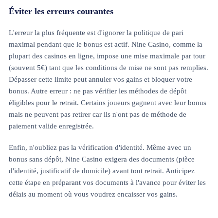
Éviter les erreurs courantes
L'erreur la plus fréquente est d'ignorer la politique de pari
maximal pendant que le bonus est actif. Nine Casino, comme la
plupart des casinos en ligne, impose une mise maximale par tour
(souvent 5€) tant que les conditions de mise ne sont pas remplies.
Dépasser cette limite peut annuler vos gains et bloquer votre
bonus. Autre erreur : ne pas vérifier les méthodes de dépôt
éligibles pour le retrait. Certains joueurs gagnent avec leur bonus
mais ne peuvent pas retirer car ils n'ont pas de méthode de
paiement valide enregistrée.
Enfin, n'oubliez pas la vérification d'identité. Même avec un
bonus sans dépôt, Nine Casino exigera des documents (pièce
d'identité, justificatif de domicile) avant tout retrait. Anticipez
cette étape en préparant vos documents à l'avance pour éviter les
délais au moment où vous voudrez encaisser vos gains.