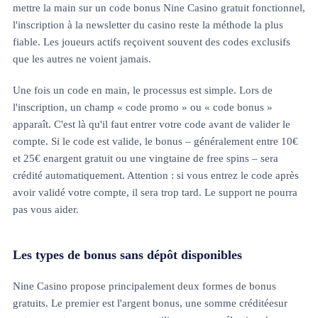
mettre la main sur un code bonus Nine Casino gratuit fonctionnel,
l'inscription à la newsletter du casino reste la méthode la plus
fiable. Les joueurs actifs reçoivent souvent des codes exclusifs
que les autres ne voient jamais.
Une fois un code en main, le processus est simple. Lors de
l'inscription, un champ « code promo » ou « code bonus »
apparaît. C'est là qu'il faut entrer votre code avant de valider le
compte. Si le code est valide, le bonus – généralement entre 10€
et 25€ enargent gratuit ou une vingtaine de free spins – sera
crédité automatiquement. Attention : si vous entrez le code après
avoir validé votre compte, il sera trop tard. Le support ne pourra
pas vous aider.
Les types de bonus sans dépôt disponibles
Nine Casino propose principalement deux formes de bonus
gratuits. Le premier est l'argent bonus, une somme créditéesur