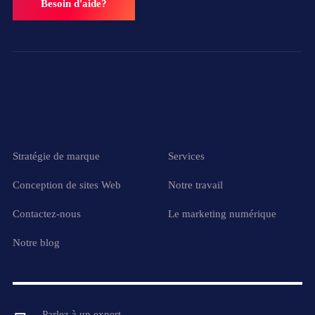
Besoin d'aide?
Stratégie de marque
Services
Conception de sites Web
Notre travail
Contactez-nous
Le marketing numérique
Notre blog
Parlez à un expert