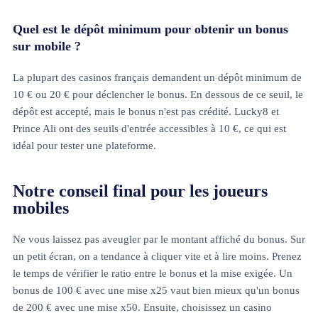
Quel est le dépôt minimum pour obtenir un bonus
sur mobile ?
La plupart des casinos français demandent un dépôt minimum de
10 € ou 20 € pour déclencher le bonus. En dessous de ce seuil, le
dépôt est accepté, mais le bonus n'est pas crédité. Lucky8 et
Prince Ali ont des seuils d'entrée accessibles à 10 €, ce qui est
idéal pour tester une plateforme.
Notre conseil final pour les joueurs
mobiles
Ne vous laissez pas aveugler par le montant affiché du bonus. Sur
un petit écran, on a tendance à cliquer vite et à lire moins. Prenez
le temps de vérifier le ratio entre le bonus et la mise exigée. Un
bonus de 100 € avec une mise x25 vaut bien mieux qu'un bonus
de 200 € avec une mise x50. Ensuite, choisissez un casino