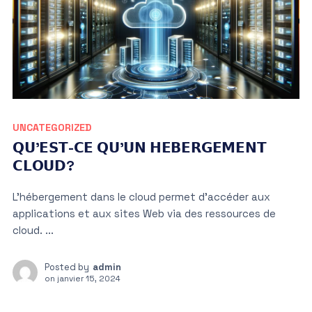
UNCATEGORIZED
𝗤𝗨’𝗘𝗦𝗧-𝗖𝗘 𝗤𝗨’𝗨𝗡 𝗛𝗘𝗕𝗘𝗥𝗚𝗘𝗠𝗘𝗡𝗧
𝗖𝗟𝗢𝗨𝗗?
L’hébergement dans le cloud permet d’accéder aux
applications et aux sites Web via des ressources de
cloud. ...
Posted by
admin
on
janvier 15, 2024