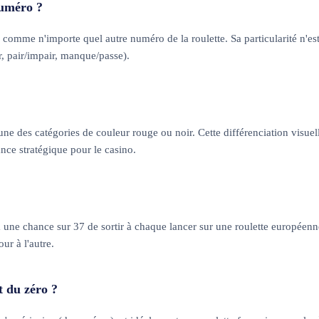
numéro ?
comme n'importe quel autre numéro de la roulette. Sa particularité n'est p
r, pair/impair, manque/passe).
une des catégories de couleur rouge ou noir. Cette différenciation visuell
nce stratégique pour le casino.
une chance sur 37 de sortir à chaque lancer sur une roulette européenne. 
ur à l'autre.
t du zéro ?