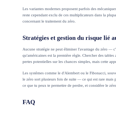
Les variantes modernes proposent parfois des mécaniques o
reste cependant exclu de ces multiplicateurs dans la plup
concernant le traitement du zéro.
Stratégies et gestion du risque lié 
Aucune stratégie ne peut éliminer l'avantage du zéro — c
qu'américaines est la première règle. Chercher des tables
pertes potentielles sur les chances simples, mais cette app
Les systèmes comme le d'Alembert ou le Fibonacci, souvent
le zéro sort plusieurs fois de suite — ce qui est rare ma
ce que tu peux te permettre de perdre, et considère le zér
FAQ