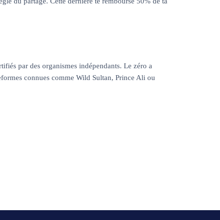
règle du partage. Cette dernière te rembourse 50% de ta
rtifiés par des organismes indépendants. Le zéro a
lateformes connues comme Wild Sultan, Prince Ali ou