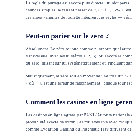
La règle du partage est encore plus directe : tu récupère
chances simples, le faisant passer de 2,7% à 1,35%. C'est 
certaines variantes de roulette intègrent ces règles — vérif
Peut-on parier sur le zéro ?
Absolument. Le zéro se joue comme n'importe quel autre n
transversale (avec les numéros 1, 2, 3), ou encore le comb
du zéro, misant sur lui systématiquement ou l'incluant dan
Statistiquement, le zéro sort en moyenne une fois sur 37 su
« dû ». C'est une erreur de raisonnement : chaque tour est
Comment les casinos en ligne gèrent
Les casinos en ligne agréés par l'ANJ (Autorité nationale 
probabilité exacte de sortir. Les roulettes live avec crou
comme Evolution Gaming ou Pragmatic Play diffusent depui