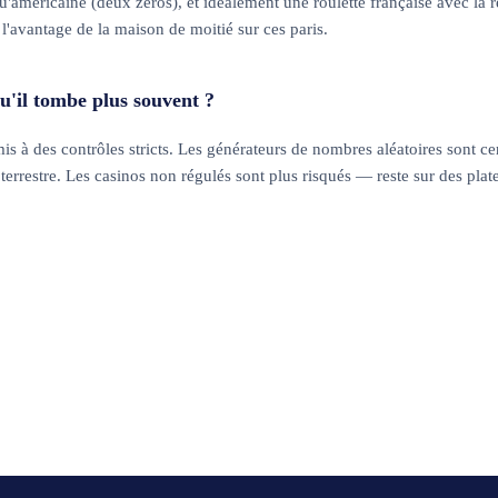
u'américaine (deux zéros), et idéalement une roulette française avec la 
 l'avantage de la maison de moitié sur ces paris.
qu'il tombe plus souvent ?
s à des contrôles stricts. Les générateurs de nombres aléatoires sont ce
o terrestre. Les casinos non régulés sont plus risqués — reste sur des p