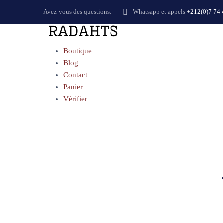
Avez-vous des questions:
Whatsapp et appels
+212(0)7 74 
Boutique
Blog
Contact
Panier
Vérifier