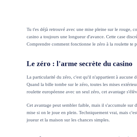
Tu t'es déjà retrouvé avec une mise pleine sur le rouge, co
casino a toujours une longueur d'avance. Cette case discr
Comprendre comment fonctionne le zéro à la roulette te perm
Le zéro : l'arme secrète du casino
La particularité du zéro, c'est qu'il n'appartient à aucun
Quand la bille tombe sur le zéro, toutes les mises extérieu
roulette européenne avec un seul zéro, cet avantage s'élè
Cet avantage peut sembler faible, mais il s'accumule sur d
mise si on le joue en plein. Techniquement vrai, mais c'est
joueur et la maison sur les chances simples.