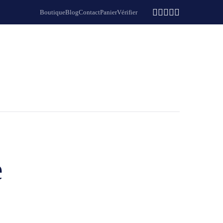
Boutique
Blog
Contact
Panier
Vérifier
e