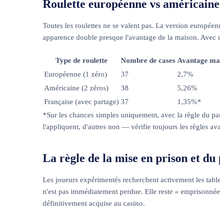
Roulette européenne vs américaine 
Toutes les roulettes ne se valent pas. La version européen
apparence double presque l'avantage de la maison. Avec de
Type de roulette
Nombre de cases
Avantage ma
Européenne (1 zéro)
37
2,7%
Américaine (2 zéros)
38
5,26%
Française (avec partage)
37
1,35%*
*Sur les chances simples uniquement, avec la règle du par
l'appliquent, d'autres non — vérifie toujours les règles ava
La règle de la mise en prison et du
Les joueurs expérimentés recherchent activement les table
n'est pas immédiatement perdue. Elle reste « emprisonnée »
définitivement acquise au casino.