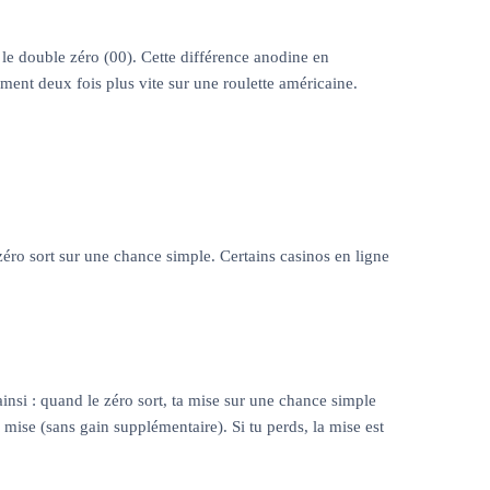
 le double zéro (00). Cette différence anodine en
ent deux fois plus vite sur une roulette américaine.
zéro sort sur une chance simple. Certains casinos en ligne
nsi : quand le zéro sort, ta mise sur une chance simple
 mise (sans gain supplémentaire). Si tu perds, la mise est