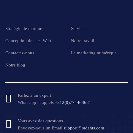
Stratégie de marque
Services
Conception de sites Web
Notre travail
Contactez-nous
Le marketing numérique
Notre blog
Parlez à un expert
Whatsapp et appels
+212(0)774468681
Vous avez des questions
Envoyez-nous un Email
support@radahts.com