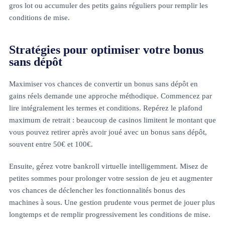
gros lot ou accumuler des petits gains réguliers pour remplir les
conditions de mise.
Stratégies pour optimiser votre bonus
sans dépôt
Maximiser vos chances de convertir un bonus sans dépôt en
gains réels demande une approche méthodique. Commencez par
lire intégralement les termes et conditions. Repérez le plafond
maximum de retrait : beaucoup de casinos limitent le montant que
vous pouvez retirer après avoir joué avec un bonus sans dépôt,
souvent entre 50€ et 100€.
Ensuite, gérez votre bankroll virtuelle intelligemment. Misez de
petites sommes pour prolonger votre session de jeu et augmenter
vos chances de déclencher les fonctionnalités bonus des
machines à sous. Une gestion prudente vous permet de jouer plus
longtemps et de remplir progressivement les conditions de mise.