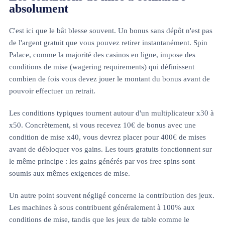
absolument
C'est ici que le bât blesse souvent. Un bonus sans dépôt n'est pas
de l'argent gratuit que vous pouvez retirer instantanément. Spin
Palace, comme la majorité des casinos en ligne, impose des
conditions de mise (wagering requirements) qui définissent
combien de fois vous devez jouer le montant du bonus avant de
pouvoir effectuer un retrait.
Les conditions typiques tournent autour d'un multiplicateur x30 à
x50. Concrètement, si vous recevez 10€ de bonus avec une
condition de mise x40, vous devrez placer pour 400€ de mises
avant de débloquer vos gains. Les tours gratuits fonctionnent sur
le même principe : les gains générés par vos free spins sont
soumis aux mêmes exigences de mise.
Un autre point souvent négligé concerne la contribution des jeux.
Les machines à sous contribuent généralement à 100% aux
conditions de mise, tandis que les jeux de table comme le