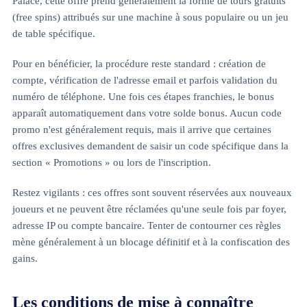
Palace, cette offre prend généralement la forme de tours gratuits
(free spins) attribués sur une machine à sous populaire ou un jeu
de table spécifique.
Pour en bénéficier, la procédure reste standard : création de
compte, vérification de l'adresse email et parfois validation du
numéro de téléphone. Une fois ces étapes franchies, le bonus
apparaît automatiquement dans votre solde bonus. Aucun code
promo n'est généralement requis, mais il arrive que certaines
offres exclusives demandent de saisir un code spécifique dans la
section « Promotions » ou lors de l'inscription.
Restez vigilants : ces offres sont souvent réservées aux nouveaux
joueurs et ne peuvent être réclamées qu'une seule fois par foyer,
adresse IP ou compte bancaire. Tenter de contourner ces règles
mène généralement à un blocage définitif et à la confiscation des
gains.
Les conditions de mise à connaître