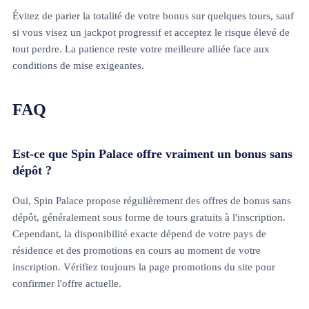
Évitez de parier la totalité de votre bonus sur quelques tours, sauf
si vous visez un jackpot progressif et acceptez le risque élevé de
tout perdre. La patience reste votre meilleure alliée face aux
conditions de mise exigeantes.
FAQ
Est-ce que Spin Palace offre vraiment un bonus sans
dépôt ?
Oui, Spin Palace propose régulièrement des offres de bonus sans
dépôt, généralement sous forme de tours gratuits à l'inscription.
Cependant, la disponibilité exacte dépend de votre pays de
résidence et des promotions en cours au moment de votre
inscription. Vérifiez toujours la page promotions du site pour
confirmer l'offre actuelle.