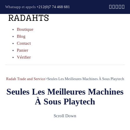
Whatsapp et appels
+212(0)7 74 468 681
Boutique
Blog
Contact
Panier
Vérifier
Radah Trade and Service
>
Seules Les Meilleures Machines À Sous Playtech
Seules Les Meilleures Machines
À Sous Playtech
Scroll Down