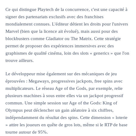
Ce qui distingue Playtech de la concurrence, c'est une capacité à
signer des partenariats exclusifs avec des franchises
mondialement connues. L'éditeur détient les droits pour l'univers
Marvel (bien que la licence ait évolué), mais aussi pour des
blockbusters comme Gladiator ou The Matrix. Cette stratégie
permet de proposer des expériences immersives avec des
graphismes de qualité cinéma, loin des slots « generics » que l'on
trouve ailleurs.
Le développeur mise également sur des mécaniques de jeu
éprouvées : Megaways, progressives jackpots, free spins avec
multiplicateurs. Le réseau Age of the Gods, par exemple, relie
plusieurs machines à sous entre elles via un jackpot progressif
commun. Une simple session sur Age of the Gods: King of
Olympus peut déclencher un gain aléatoire à six chiffres,
indépendamment du résultat des spins. Cette dimension « loterie
» attire les joueurs en quête de gros lots, même si le RTP de base
tourne autour de 95%.