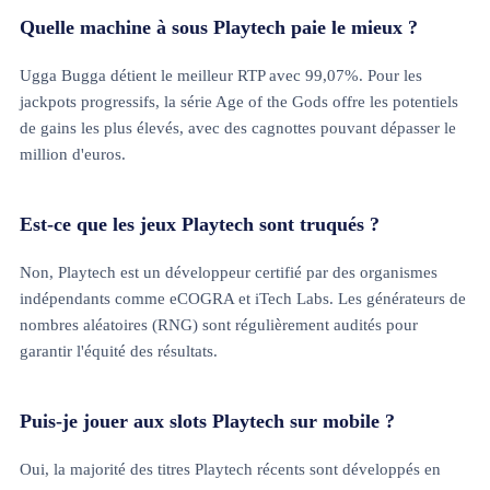
Quelle machine à sous Playtech paie le mieux ?
Ugga Bugga détient le meilleur RTP avec 99,07%. Pour les
jackpots progressifs, la série Age of the Gods offre les potentiels
de gains les plus élevés, avec des cagnottes pouvant dépasser le
million d'euros.
Est-ce que les jeux Playtech sont truqués ?
Non, Playtech est un développeur certifié par des organismes
indépendants comme eCOGRA et iTech Labs. Les générateurs de
nombres aléatoires (RNG) sont régulièrement audités pour
garantir l'équité des résultats.
Puis-je jouer aux slots Playtech sur mobile ?
Oui, la majorité des titres Playtech récents sont développés en