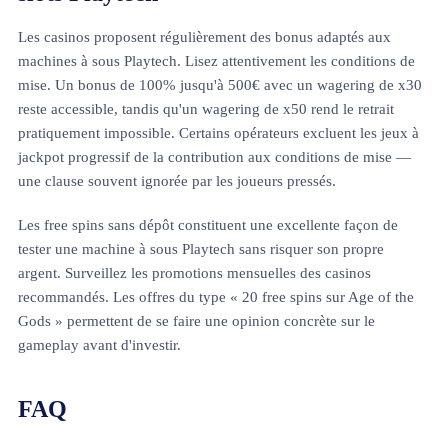
Les casinos proposent régulièrement des bonus adaptés aux
machines à sous Playtech. Lisez attentivement les conditions de
mise. Un bonus de 100% jusqu'à 500€ avec un wagering de x30
reste accessible, tandis qu'un wagering de x50 rend le retrait
pratiquement impossible. Certains opérateurs excluent les jeux à
jackpot progressif de la contribution aux conditions de mise —
une clause souvent ignorée par les joueurs pressés.
Les free spins sans dépôt constituent une excellente façon de
tester une machine à sous Playtech sans risquer son propre
argent. Surveillez les promotions mensuelles des casinos
recommandés. Les offres du type « 20 free spins sur Age of the
Gods » permettent de se faire une opinion concrète sur le
gameplay avant d'investir.
FAQ