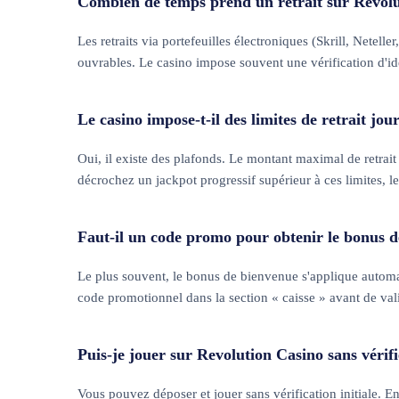
Combien de temps prend un retrait sur Revolu
Les retraits via portefeuilles électroniques (Skrill, Netell
ouvrables. Le casino impose souvent une vérification d'ide
Le casino impose-t-il des limites de retrait jou
Oui, il existe des plafonds. Le montant maximal de retrait
décrochez un jackpot progressif supérieur à ces limites, 
Faut-il un code promo pour obtenir le bonus d
Le plus souvent, le bonus de bienvenue s'applique automat
code promotionnel dans la section « caisse » avant de valid
Puis-je jouer sur Revolution Casino sans véri
Vous pouvez déposer et jouer sans vérification initiale. En