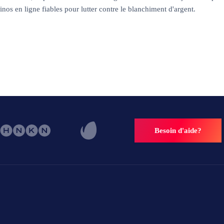
nos en ligne fiables pour lutter contre le blanchiment d'argent.
Besoin d'aide?