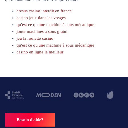
cresus casino interdit en france
casino jeux dans les vosges
qu'est ce qu'une machine à sous mécanique
jouer machines à sous gratui
jeu la roulette casino
qu'est ce qu'une machine à sous mécanique
casino en ligne le meilleur
Besoin d'aide?