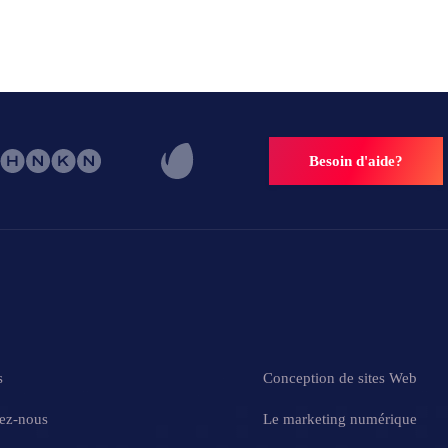
Besoin d'aide?
s
Conception de sites Web
ez-nous
Le marketing numérique