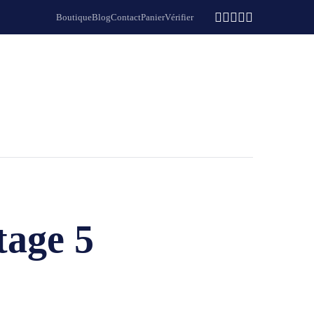
Boutique
Blog
Contact
Panier
Vérifier
tage 5