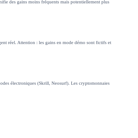
gnifie des gains moins fréquents mais potentiellement plus
nt réel. Attention : les gains en mode démo sont fictifs et
odes électroniques (Skrill, Neosurf). Les cryptomonnaies