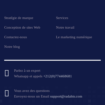
Stratégie de marque
Services
Conception de sites Web
Notre travail
Contactez-nous
Le marketing numérique
Notre blog
Parlez à un expert
Whatsapp et appels
+212(0)774468681
Vous avez des questions
Envoyez-nous un Email
support@radahts.com