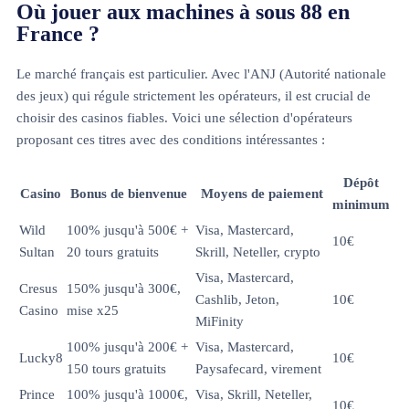
Où jouer aux machines à sous 88 en
France ?
Le marché français est particulier. Avec l'ANJ (Autorité nationale
des jeux) qui régule strictement les opérateurs, il est crucial de
choisir des casinos fiables. Voici une sélection d'opérateurs
proposant ces titres avec des conditions intéressantes :
Dépôt
Casino
Bonus de bienvenue
Moyens de paiement
minimum
Wild
100% jusqu'à 500€ +
Visa, Mastercard,
10€
Sultan
20 tours gratuits
Skrill, Neteller, crypto
Visa, Mastercard,
Cresus
150% jusqu'à 300€,
Cashlib, Jeton,
10€
Casino
mise x25
MiFinity
100% jusqu'à 200€ +
Visa, Mastercard,
Lucky8
10€
150 tours gratuits
Paysafecard, virement
Prince
100% jusqu'à 1000€,
Visa, Skrill, Neteller,
10€