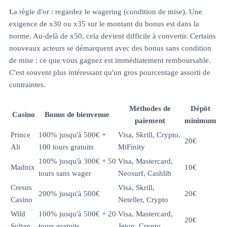
La règle d'or : regardez le wagering (condition de mise). Une
exigence de x30 ou x35 sur le montant du bonus est dans la
norme. Au-delà de x50, cela devient difficile à convertir. Certains
nouveaux acteurs se démarquent avec des bonus sans condition
de mise : ce que vous gagnez est immédiatement remboursable.
C'est souvent plus intéressant qu'un gros pourcentage assorti de
contraintes.
Méthodes de
Dépôt
Casino
Bonus de bienvenue
paiement
minimum
Prince
100% jusqu'à 500€ +
Visa, Skrill, Crypto,
20€
Ali
100 tours gratuits
MiFinity
100% jusqu'à 300€ + 50
Visa, Mastercard,
Madnix
10€
tours sans wager
Neosurf, Cashlib
Cresus
Visa, Skrill,
200% jusqu'à 500€
20€
Casino
Neteller, Crypto
Wild
100% jusqu'à 500€ + 20
Visa, Mastercard,
20€
Sultan
tours gratuits
Jeton, Crypto