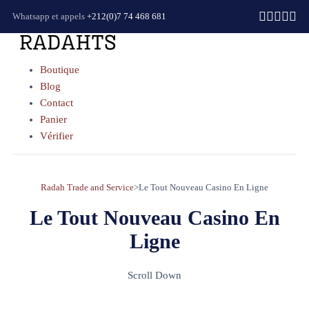
Whatsapp et appels
+212(0)7 74 468 681
Boutique
Blog
Contact
Panier
Vérifier
Radah Trade and Service
>
Le Tout Nouveau Casino En Ligne
Le Tout Nouveau Casino En
Ligne
Scroll Down