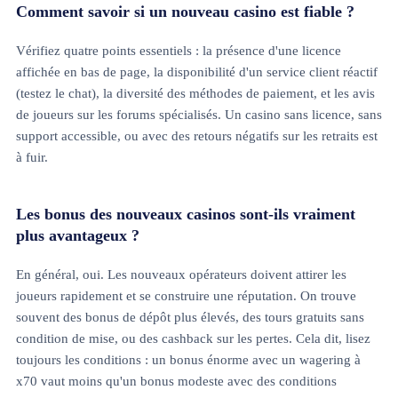
Comment savoir si un nouveau casino est fiable ?
Vérifiez quatre points essentiels : la présence d'une licence
affichée en bas de page, la disponibilité d'un service client réactif
(testez le chat), la diversité des méthodes de paiement, et les avis
de joueurs sur les forums spécialisés. Un casino sans licence, sans
support accessible, ou avec des retours négatifs sur les retraits est
à fuir.
Les bonus des nouveaux casinos sont-ils vraiment
plus avantageux ?
En général, oui. Les nouveaux opérateurs doivent attirer les
joueurs rapidement et se construire une réputation. On trouve
souvent des bonus de dépôt plus élevés, des tours gratuits sans
condition de mise, ou des cashback sur les pertes. Cela dit, lisez
toujours les conditions : un bonus énorme avec un wagering à
x70 vaut moins qu'un bonus modeste avec des conditions