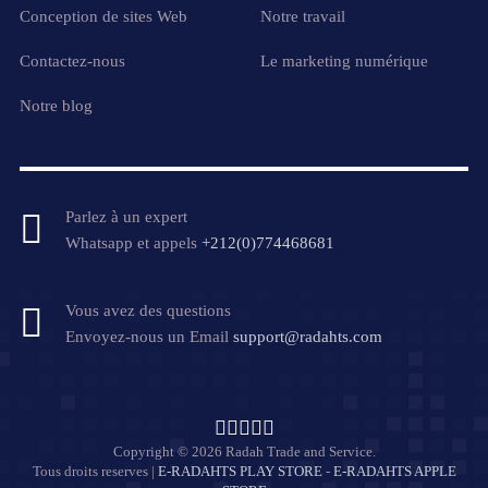
Conception de sites Web
Notre travail
Contactez-nous
Le marketing numérique
Notre blog
Parlez à un expert
Whatsapp et appels
+212(0)774468681
Vous avez des questions
Envoyez-nous un Email
support@radahts.com
Copyright © 2026 Radah Trade and Service.
Tous droits reserves |
E-RADAHTS PLAY STORE
-
E-RADAHTS APPLE