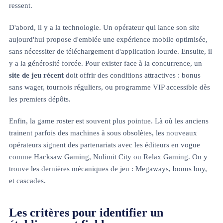
ressent.
D'abord, il y a la technologie. Un opérateur qui lance son site
aujourd'hui propose d'emblée une expérience mobile optimisée,
sans nécessiter de téléchargement d'application lourde. Ensuite, il
y a la générosité forcée. Pour exister face à la concurrence, un
site de jeu récent
doit offrir des conditions attractives : bonus
sans wager, tournois réguliers, ou programme VIP accessible dès
les premiers dépôts.
Enfin, la game roster est souvent plus pointue. Là où les anciens
trainent parfois des machines à sous obsolètes, les nouveaux
opérateurs signent des partenariats avec les éditeurs en vogue
comme Hacksaw Gaming, Nolimit City ou Relax Gaming. On y
trouve les dernières mécaniques de jeu : Megaways, bonus buy,
et cascades.
Les critères pour identifier un