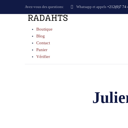
Avez-vous des questions:
Whatsapp et appels
+212(0)7 74 
Boutique
Blog
Contact
Panier
Vérifier
Julie