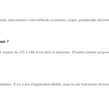
trait, sélectionnez votre méthode (virement, crypto, portefeuille électron
ant ?
e requise de x35 à x40, il est dans la moyenne. D'autres casinos prop
tablettes. Il n'y a pas d'application dédiée, mais le site fonctionne direc