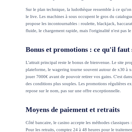
Sur le plan technique, la ludothèque ressemble à ce qu'o
le live. Les machines à sous occupent le gros du catalo
propose les incontournables : roulette, blackjack, baccara
fluide, le chargement rapide, mais l'originalité n'est pas l
Bonus et promotions : ce qu'il faut
L'attrait principal reste le bonus de bienvenue. Le site 
plateforme, le wagering tourne souvent autour de x30 à 
jouer 7000€ avant de pouvoir retirer vos gains. C'est da
des conditions plus souples. Les promotions régulières ex
repose sur le nom, pas sur une offre exceptionnelle.
Moyens de paiement et retraits
Côté bancaire, le casino accepte les méthodes classiques :
Pour les retraits, comptez 24 à 48 heures pour le traiteme