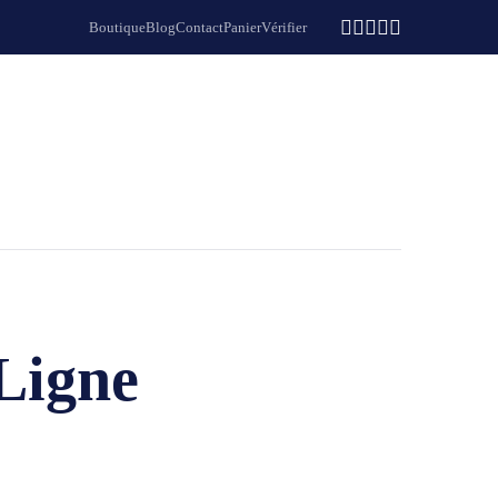
Boutique
Blog
Contact
Panier
Vérifier
 Ligne