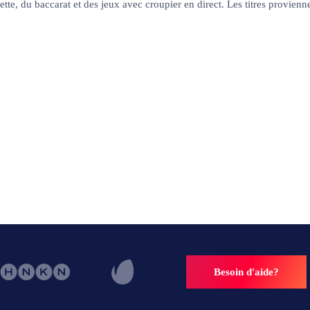
ette, du baccarat et des jeux avec croupier en direct. Les titres provie
Besoin d'aide?