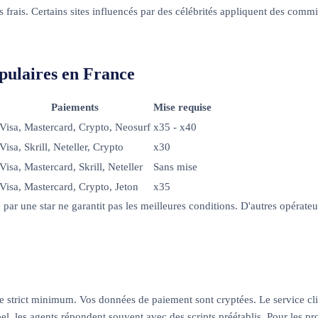
 frais. Certains sites influencés par des célébrités appliquent des commis
pulaires en France
Paiements
Mise requise
Visa, Mastercard, Crypto, Neosurf
x35 - x40
Visa, Skrill, Neteller, Crypto
x30
Visa, Mastercard, Skrill, Neteller
Sans mise
Visa, Mastercard, Crypto, Jeton
x35
 par une star ne garantit pas les meilleures conditions. D'autres opérat
 le strict minimum. Vos données de paiement sont cryptées. Le service cli
bel, les agents répondent souvent avec des scripts préétablis. Pour les p