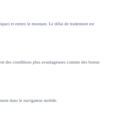
ique) et entrez le montant. Le délai de traitement est
osent des conditions plus avantageuses comme des bonus
tement dans le navigateur mobile.