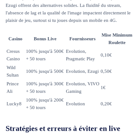
Ezugi offrent des alternatives solides. La fluidité du stream,
l'absence de lag et la qualité de l'image impactent directement le
plaisir de jeu, surtout si tu joues depuis un mobile en 4G.
Mise Minimum
Casino
Bonus Live
Fournisseurs
Roulette
Cresus
100% jusqu'à 500€
Evolution,
0,10€
Casino
+ 50 tours
Pragmatic Play
Wild
100% jusqu'à 500€
Evolution, Ezugi
0,50€
Sultan
Prince
100% jusqu'à 300€
Evolution, VIVO
1€
Ali
+ 50 tours
Gaming
100% jusqu'à 200€
Lucky8
Evolution
0,20€
+ 50 tours
Stratégies et erreurs à éviter en live