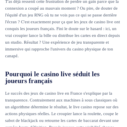
T'as déjà ressenti cette frustration de perdre un gain parce que la
connexion a coupé au mauvais moment ? Ou pire, de douter de
l'équité d'un jeu RNG où tu ne vois pas ce qui se passe derrière
l'écran ? C'est exactement pour ça que les jeux de casino live ont
conquis les joueurs français. Fini le doute sur le hasard : ici, un
vrai croupier lance la bille ou distribue les cartes en direct depuis
un studio. Résultat ? Une expérience de jeu transparente et
immersive qui rapproche l'univers du casino physique de ton
canapé.
Pourquoi le casino live séduit les
joueurs français
Le succès des jeux de casino live en France s'explique par la
transparence. Contrairement aux machines à sous classiques où
un algorithme détermine le résultat, le live casino repose sur des
actions physiques réelles. Le croupier lance la roulette, coupe le
sabot de blackjack ou retourne les cartes de baccarat devant une