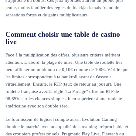
s'approche du bonus. Ces jeux hybrides attirent un public plus
jeune, moins familier des règles du blackjack mais friand de
sensations fortes et de gains multiplicateurs.
Comment choisir une table de casino
live
Face à la multiplication des offres, plusieurs critères méritent
attention. D'abord, la plage de mise. Une table de roulette live
peut afficher un minimum de 0,10€ comme de 100€. Vérifie que
les limites correspondent à ta bankroll avant de t'asseoir
virtuellement. Ensuite, le RTP (taux de retour au joueur). Une
roulette française avec la règle "La Partage" offre un RTP de
98,65% sur les chances simples, bien supérieur à une roulette
américaine avec son double zéro.
Le fournisseur de logiciel compte aussi. Evolution Gaming
domine le marché avec une qualité de streaming irréprochable et
des croupiers professionnels. Pragmatic Play Live, Playtech ou