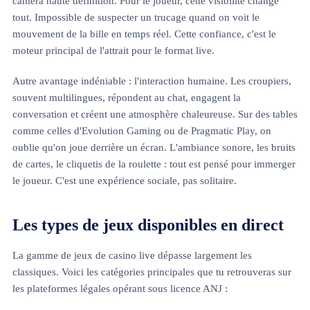
caméra haute définition. Pour le joueur, cette visibilité change
tout. Impossible de suspecter un trucage quand on voit le
mouvement de la bille en temps réel. Cette confiance, c'est le
moteur principal de l'attrait pour le format live.
Autre avantage indéniable : l'interaction humaine. Les croupiers,
souvent multilingues, répondent au chat, engagent la
conversation et créent une atmosphère chaleureuse. Sur des tables
comme celles d'Evolution Gaming ou de Pragmatic Play, on
oublie qu'on joue derrière un écran. L'ambiance sonore, les bruits
de cartes, le cliquetis de la roulette : tout est pensé pour immerger
le joueur. C'est une expérience sociale, pas solitaire.
Les types de jeux disponibles en direct
La gamme de jeux de casino live dépasse largement les
classiques. Voici les catégories principales que tu retrouveras sur
les plateformes légales opérant sous licence ANJ :