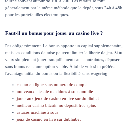
tourne souvent autour de 10€ à 20€. Les retraits se font
généralement par la même méthode que le dépôt, sous 24h à 48h
pour les portefeuilles électroniques.
Faut-il un bonus pour jouer au casino live ?
Pas obligatoirement. Le bonus apporte un capital supplémentaire,
mais ses conditions de mise peuvent limiter la liberté de jeu. Si tu
veux simplement jouer tranquillement sans contraintes, déposer
sans bonus reste une option viable. À toi de voir si tu préfères
l'avantage initial du bonus ou la flexibilité sans wagering.
casino en ligne sans numero de compte
nouveaux sites de machines à sous mobile
jouer aux jeux de casino en live sur dublinbet
meilleur casino bitcoin no deposit free spins
astuces machine à sous
jeux de casino en live sur dublinbet