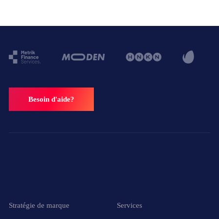
Besoin d'aide?
Stratégie de marque
Services