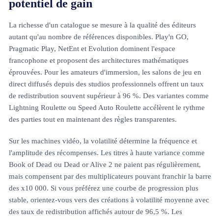
potentiel de gain
La richesse d'un catalogue se mesure à la qualité des éditeurs
autant qu'au nombre de références disponibles. Play'n GO,
Pragmatic Play, NetEnt et Evolution dominent l'espace
francophone et proposent des architectures mathématiques
éprouvées. Pour les amateurs d'immersion, les salons de jeu en
direct diffusés depuis des studios professionnels offrent un taux
de redistribution souvent supérieur à 96 %. Des variantes comme
Lightning Roulette ou Speed Auto Roulette accélèrent le rythme
des parties tout en maintenant des règles transparentes.
Sur les machines vidéo, la volatilité détermine la fréquence et
l'amplitude des récompenses. Les titres à haute variance comme
Book of Dead ou Dead or Alive 2 ne paient pas régulièrement,
mais compensent par des multiplicateurs pouvant franchir la barre
des x10 000. Si vous préférez une courbe de progression plus
stable, orientez-vous vers des créations à volatilité moyenne avec
des taux de redistribution affichés autour de 96,5 %. Les