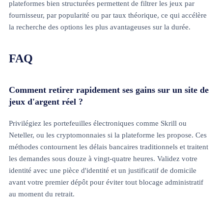
plateformes bien structurées permettent de filtrer les jeux par
fournisseur, par popularité ou par taux théorique, ce qui accélère
la recherche des options les plus avantageuses sur la durée.
FAQ
Comment retirer rapidement ses gains sur un site de
jeux d'argent réel ?
Privilégiez les portefeuilles électroniques comme Skrill ou
Neteller, ou les cryptomonnaies si la plateforme les propose. Ces
méthodes contournent les délais bancaires traditionnels et traitent
les demandes sous douze à vingt-quatre heures. Validez votre
identité avec une pièce d'identité et un justificatif de domicile
avant votre premier dépôt pour éviter tout blocage administratif
au moment du retrait.