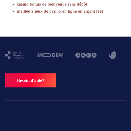
casino bonus de bienvenue sans dépôt
meilleurs jeux de casino en ligne en argent réel
Besoin d'aide?