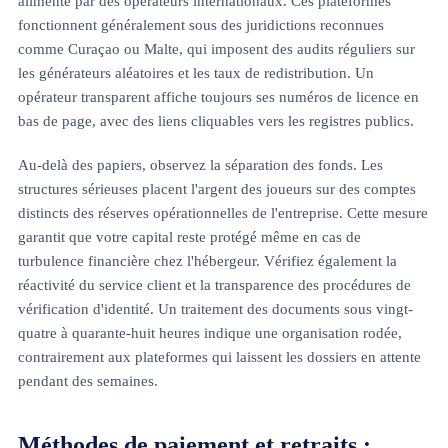
alimenté par des opérateurs internationaux. Ces plateformes
fonctionnent généralement sous des juridictions reconnues
comme Curaçao ou Malte, qui imposent des audits réguliers sur
les générateurs aléatoires et les taux de redistribution. Un
opérateur transparent affiche toujours ses numéros de licence en
bas de page, avec des liens cliquables vers les registres publics.
Au-delà des papiers, observez la séparation des fonds. Les
structures sérieuses placent l'argent des joueurs sur des comptes
distincts des réserves opérationnelles de l'entreprise. Cette mesure
garantit que votre capital reste protégé même en cas de
turbulence financière chez l'hébergeur. Vérifiez également la
réactivité du service client et la transparence des procédures de
vérification d'identité. Un traitement des documents sous vingt-
quatre à quarante-huit heures indique une organisation rodée,
contrairement aux plateformes qui laissent les dossiers en attente
pendant des semaines.
Méthodes de paiement et retraits :