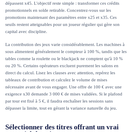
dépassent x45. L'objectif reste simple : transformer ces crédits
promotionnels en solde retirable. Concentrez-vous sur les
promotions maintenant des paramètres entre x25 et x35. Ces
seuils restent atteignables pour un joueur régulier qui gère son
capital avec discipline.
La contribution des jeux varie considérablement. Les machines à
sous alimentent généralement le compteur à 100 %, tandis que les
tables comme la roulette ou le blackjack ne comptent qu'à 10 %
ou 20 %. Certains opérateurs excluent purement les salons en
direct du calcul. Lisez les clauses avec attention, repérez les
tableaux de contribution et calculez le volume de mises
nécessaire avant de vous engager. Une offre de 100 € avec une
exigence x30 demande 3 000 € de mises validées. Si le plafond
par tour est fixé à 5 €, il faudra enchaîner les sessions sans
dépasser la limite, tout en gérant la variance naturelle du jeu.
Sélectionner des titres offrant un vrai