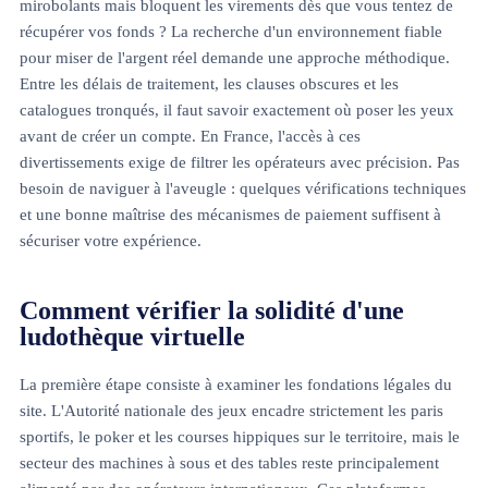
mirobolants mais bloquent les virements dès que vous tentez de
récupérer vos fonds ? La recherche d'un environnement fiable
pour miser de l'argent réel demande une approche méthodique.
Entre les délais de traitement, les clauses obscures et les
catalogues tronqués, il faut savoir exactement où poser les yeux
avant de créer un compte. En France, l'accès à ces
divertissements exige de filtrer les opérateurs avec précision. Pas
besoin de naviguer à l'aveugle : quelques vérifications techniques
et une bonne maîtrise des mécanismes de paiement suffisent à
sécuriser votre expérience.
Comment vérifier la solidité d'une
ludothèque virtuelle
La première étape consiste à examiner les fondations légales du
site. L'Autorité nationale des jeux encadre strictement les paris
sportifs, le poker et les courses hippiques sur le territoire, mais le
secteur des machines à sous et des tables reste principalement