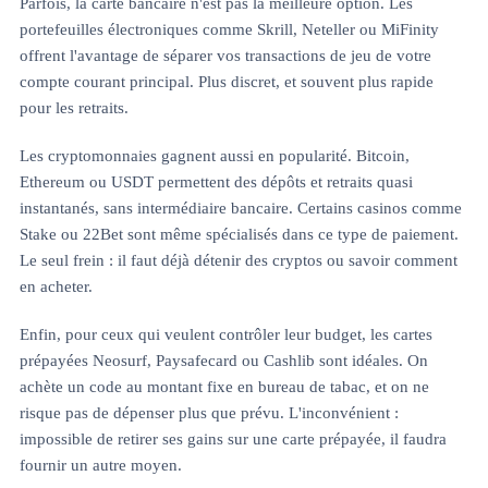
Parfois, la carte bancaire n'est pas la meilleure option. Les
portefeuilles électroniques comme Skrill, Neteller ou MiFinity
offrent l'avantage de séparer vos transactions de jeu de votre
compte courant principal. Plus discret, et souvent plus rapide
pour les retraits.
Les cryptomonnaies gagnent aussi en popularité. Bitcoin,
Ethereum ou USDT permettent des dépôts et retraits quasi
instantanés, sans intermédiaire bancaire. Certains casinos comme
Stake ou 22Bet sont même spécialisés dans ce type de paiement.
Le seul frein : il faut déjà détenir des cryptos ou savoir comment
en acheter.
Enfin, pour ceux qui veulent contrôler leur budget, les cartes
prépayées Neosurf, Paysafecard ou Cashlib sont idéales. On
achète un code au montant fixe en bureau de tabac, et on ne
risque pas de dépenser plus que prévu. L'inconvénient :
impossible de retirer ses gains sur une carte prépayée, il faudra
fournir un autre moyen.