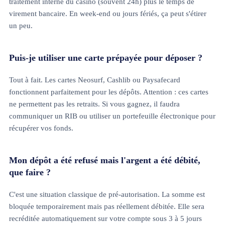
traitement interne du casino (souvent 24h) plus le temps de
virement bancaire. En week-end ou jours fériés, ça peut s'étirer
un peu.
Puis-je utiliser une carte prépayée pour déposer ?
Tout à fait. Les cartes Neosurf, Cashlib ou Paysafecard
fonctionnent parfaitement pour les dépôts. Attention : ces cartes
ne permettent pas les retraits. Si vous gagnez, il faudra
communiquer un RIB ou utiliser un portefeuille électronique pour
récupérer vos fonds.
Mon dépôt a été refusé mais l'argent a été débité,
que faire ?
C'est une situation classique de pré-autorisation. La somme est
bloquée temporairement mais pas réellement débitée. Elle sera
recréditée automatiquement sur votre compte sous 3 à 5 jours