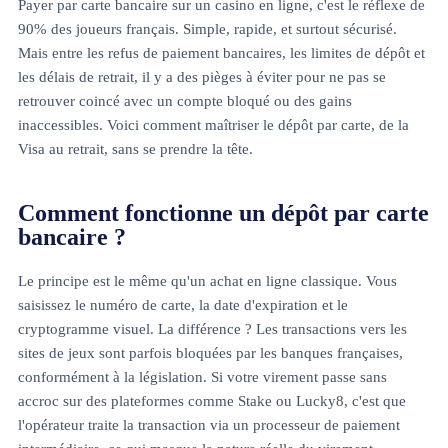
Payer par carte bancaire sur un casino en ligne, c'est le réflexe de
90% des joueurs français. Simple, rapide, et surtout sécurisé.
Mais entre les refus de paiement bancaires, les limites de dépôt et
les délais de retrait, il y a des pièges à éviter pour ne pas se
retrouver coincé avec un compte bloqué ou des gains
inaccessibles. Voici comment maîtriser le dépôt par carte, de la
Visa au retrait, sans se prendre la tête.
Comment fonctionne un dépôt par carte
bancaire ?
Le principe est le même qu'un achat en ligne classique. Vous
saisissez le numéro de carte, la date d'expiration et le
cryptogramme visuel. La différence ? Les transactions vers les
sites de jeux sont parfois bloquées par les banques françaises,
conformément à la législation. Si votre virement passe sans
accroc sur des plateformes comme Stake ou Lucky8, c'est que
l'opérateur traite la transaction via un processeur de paiement