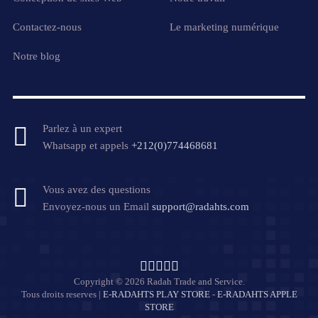
Contactez-nous
Le marketing numérique
Notre blog
Parlez à un expert
Whatsapp et appels
+212(0)774468681
Vous avez des questions
Envoyez-nous un Email
support@radahts.com
Copyright © 2026 Radah Trade and Service.
Tous droits reserves |
E-RADAHTS PLAY STORE
-
E-RADAHTS APPLE
STORE