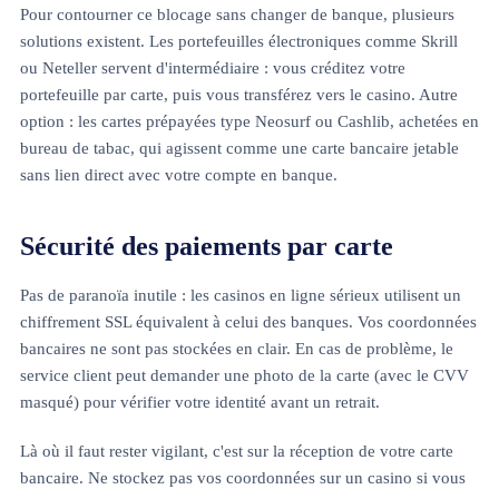
Pour contourner ce blocage sans changer de banque, plusieurs
solutions existent. Les portefeuilles électroniques comme Skrill
ou Neteller servent d'intermédiaire : vous créditez votre
portefeuille par carte, puis vous transférez vers le casino. Autre
option : les cartes prépayées type Neosurf ou Cashlib, achetées en
bureau de tabac, qui agissent comme une carte bancaire jetable
sans lien direct avec votre compte en banque.
Sécurité des paiements par carte
Pas de paranoïa inutile : les casinos en ligne sérieux utilisent un
chiffrement SSL équivalent à celui des banques. Vos coordonnées
bancaires ne sont pas stockées en clair. En cas de problème, le
service client peut demander une photo de la carte (avec le CVV
masqué) pour vérifier votre identité avant un retrait.
Là où il faut rester vigilant, c'est sur la réception de votre carte
bancaire. Ne stockez pas vos coordonnées sur un casino si vous