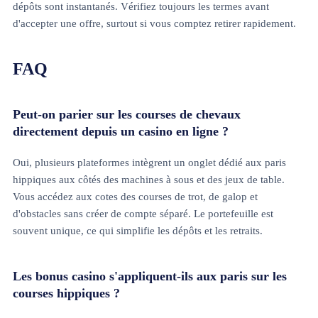
dépôts sont instantanés. Vérifiez toujours les termes avant
d'accepter une offre, surtout si vous comptez retirer rapidement.
FAQ
Peut-on parier sur les courses de chevaux
directement depuis un casino en ligne ?
Oui, plusieurs plateformes intègrent un onglet dédié aux paris
hippiques aux côtés des machines à sous et des jeux de table.
Vous accédez aux cotes des courses de trot, de galop et
d'obstacles sans créer de compte séparé. Le portefeuille est
souvent unique, ce qui simplifie les dépôts et les retraits.
Les bonus casino s'appliquent-ils aux paris sur les
courses hippiques ?