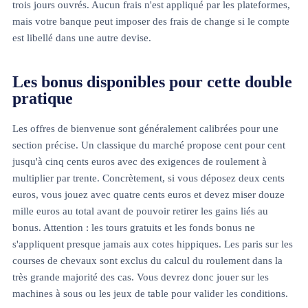
trois jours ouvrés. Aucun frais n'est appliqué par les plateformes,
mais votre banque peut imposer des frais de change si le compte
est libellé dans une autre devise.
Les bonus disponibles pour cette double
pratique
Les offres de bienvenue sont généralement calibrées pour une
section précise. Un classique du marché propose cent pour cent
jusqu'à cinq cents euros avec des exigences de roulement à
multiplier par trente. Concrètement, si vous déposez deux cents
euros, vous jouez avec quatre cents euros et devez miser douze
mille euros au total avant de pouvoir retirer les gains liés au
bonus. Attention : les tours gratuits et les fonds bonus ne
s'appliquent presque jamais aux cotes hippiques. Les paris sur les
courses de chevaux sont exclus du calcul du roulement dans la
très grande majorité des cas. Vous devrez donc jouer sur les
machines à sous ou les jeux de table pour valider les conditions.