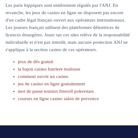
Les paris hippiques sont entièrement régulés par l'ANJ. En
revanche, les jeux de casino en ligne ne disposent pas encore
d'un cadre légal français ouvert aux opérateurs internationaux.
Les joueurs français utilisent des plateformes détentrices de
licences étrangères. Jouer sur ces sites relève de la responsabilité
individuelle et n'est pas interdit, mais aucune protection ANJ ne
s'applique à la section casino de ces opérateurs.
jeux de dés gratuit
la bajon casino barriere toulouse
comment ouvrir un casino
jeu de casino en ligne gratuitement
mot de passe tournoi freeroll pokerstars
courses en ligne casino salon de provence