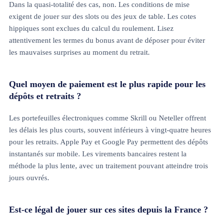
Dans la quasi-totalité des cas, non. Les conditions de mise
exigent de jouer sur des slots ou des jeux de table. Les cotes
hippiques sont exclues du calcul du roulement. Lisez
attentivement les termes du bonus avant de déposer pour éviter
les mauvaises surprises au moment du retrait.
Quel moyen de paiement est le plus rapide pour les
dépôts et retraits ?
Les portefeuilles électroniques comme Skrill ou Neteller offrent
les délais les plus courts, souvent inférieurs à vingt-quatre heures
pour les retraits. Apple Pay et Google Pay permettent des dépôts
instantanés sur mobile. Les virements bancaires restent la
méthode la plus lente, avec un traitement pouvant atteindre trois
jours ouvrés.
Est-ce légal de jouer sur ces sites depuis la France ?