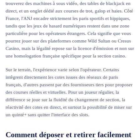
trouverez des machines à sous vidéo, des tables de blackjack en
direct, et un onglet dédié aux courses de trot, galop et haies. Côté
France, l'ANJ encadre strictement les paris sportifs et hippiques,
tandis que les jeux de hasard numériques restent dans une zone
particulière pour les opérateurs étrangers. Cela signifie que vous
pourrez jouer sur des plateformes comme Wild Sultan ou Cresus
Casino, mais la légalité repose sur la licence d'émission et non sur
une homologation française spécifique pour la section casino.
Sur le terrain, l'expérience varie selon l'opérateur. Certains
intègrent directement les cotes issues des réseaux de paris
français, d'autres passent par des fournisseurs tiers pour proposer
des courses réelles et virtuelles. Pour un joueur régulier, la
différence se joue sur la fluidité du changement de section, la
réactivité des cotes en direct, et surtout la possibilité de miser sur
un quinté+ sans quitter l'interface des slots.
Comment déposer et retirer facilement