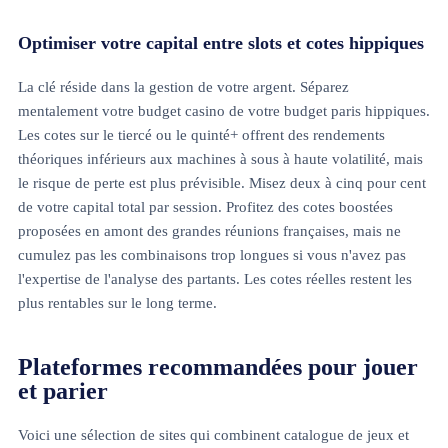
Optimiser votre capital entre slots et cotes hippiques
La clé réside dans la gestion de votre argent. Séparez
mentalement votre budget casino de votre budget paris hippiques.
Les cotes sur le tiercé ou le quinté+ offrent des rendements
théoriques inférieurs aux machines à sous à haute volatilité, mais
le risque de perte est plus prévisible. Misez deux à cinq pour cent
de votre capital total par session. Profitez des cotes boostées
proposées en amont des grandes réunions françaises, mais ne
cumulez pas les combinaisons trop longues si vous n'avez pas
l'expertise de l'analyse des partants. Les cotes réelles restent les
plus rentables sur le long terme.
Plateformes recommandées pour jouer
et parier
Voici une sélection de sites qui combinent catalogue de jeux et