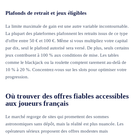
Plafonds de retrait et jeux éligibles
La limite maximale de gain est une autre variable incontournable.
La plupart des plateformes plafonnent les retraits issus de ce type
d'offre entre 50 € et 100 €. Même si vous multipliez votre capital
par dix, seul le plafond autorisé sera versé. De plus, seuls certains
jeux contribuent à 100 % aux conditions de mise. Les tables
comme le blackjack ou la roulette comptent rarement au-delà de
10 % à 20 %. Concentrez-vous sur les slots pour optimiser votre
progression.
Où trouver des offres fiables accessibles
aux joueurs français
Le marché regorge de sites qui promettent des sommes
astronomiques sans dépôt, mais la réalité est plus nuancée. Les
opérateurs sérieux proposent des offres modestes mais