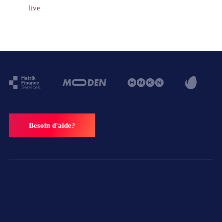
live
Besoin d'aide?