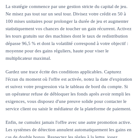
La stratégie commence par une gestion stricte du capital de jeu.
Ne misez pas tout sur un seul tour. Divisez votre crédit en 50 à
100 mises unitaires pour prolonger la durée de jeu et augmenter
statistiquement vos chances de toucher un gain récurrent. Activez
les tours gratuits sur des machines dont le taux de redistribution
dépasse 96,5 % et dont la volatilité correspond à votre objectif :
moyenne pour des gains réguliers, haute pour viser le
multiplicateur maximal.
Gardez une trace écrite des conditions applicables. Capturez
l'écran du moment où l'offre est activée, notez la date d'expiration
et suivez votre progression via le tableau de bord du compte. Si
un opérateur refuse de débloquer les fonds après avoir rempli les
exigences, vous disposez d'une preuve solide pour contacter le
service client ou saisir le médiateur de la plateforme de paiement.
Enfin, ne cumulez jamais l'offre avec une autre promotion active.
Les systèmes de détection annulent automatiquement les gains en
cas de double bonus. Respectez les règles à la lettre, jouez