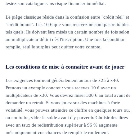
testez son catalogue sans risque financier immédiat.
Le piège classique réside dans la confusion entre "crédit réel" et
"crédit bonus". Les 10 € que vous recevez ne sont pas retirables
tels quels. Ils doivent être misés un certain nombre de fois selon
un multiplicateur défini dès l'inscription. Une fois la condition
remplie, seul le surplus peut quitter votre compte.
Les conditions de mise à connaître avant de jouer
Les exigences tournent généralement autour de x25 à x40.
Prenons un exemple concret : vous recevez 10 € avec un
multiplicateur de x30. Vous devrez miser 300 € au total avant de
demander un retrait. Si vous jouez sur des machines à forte
volatilité, vous pouvez atteindre ce chiffre en quelques tours ou,
au contraire, vider le solde avant d'y parvenir. Choisir des titres
avec un taux de redistribution supérieur à 96 % augmente
mécaniquement vos chances de remplir le roulement.