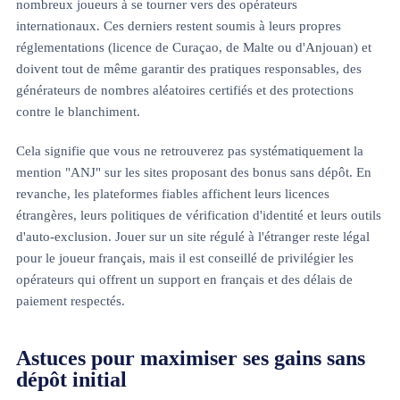
nombreux joueurs à se tourner vers des opérateurs
internationaux. Ces derniers restent soumis à leurs propres
réglementations (licence de Curaçao, de Malte ou d'Anjouan) et
doivent tout de même garantir des pratiques responsables, des
générateurs de nombres aléatoires certifiés et des protections
contre le blanchiment.
Cela signifie que vous ne retrouverez pas systématiquement la
mention "ANJ" sur les sites proposant des bonus sans dépôt. En
revanche, les plateformes fiables affichent leurs licences
étrangères, leurs politiques de vérification d'identité et leurs outils
d'auto-exclusion. Jouer sur un site régulé à l'étranger reste légal
pour le joueur français, mais il est conseillé de privilégier les
opérateurs qui offrent un support en français et des délais de
paiement respectés.
Astuces pour maximiser ses gains sans
dépôt initial