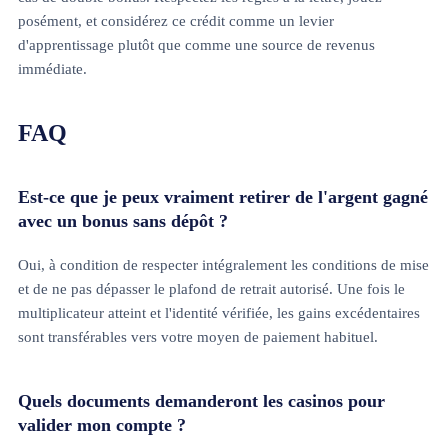
posément, et considérez ce crédit comme un levier
d'apprentissage plutôt que comme une source de revenus
immédiate.
FAQ
Est-ce que je peux vraiment retirer de l'argent gagné
avec un bonus sans dépôt ?
Oui, à condition de respecter intégralement les conditions de mise
et de ne pas dépasser le plafond de retrait autorisé. Une fois le
multiplicateur atteint et l'identité vérifiée, les gains excédentaires
sont transférables vers votre moyen de paiement habituel.
Quels documents demanderont les casinos pour
valider mon compte ?