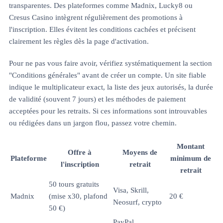
transparentes. Des plateformes comme Madnix, Lucky8 ou
Cresus Casino intègrent régulièrement des promotions à
l'inscription. Elles évitent les conditions cachées et précisent
clairement les règles dès la page d'activation.
Pour ne pas vous faire avoir, vérifiez systématiquement la section
"Conditions générales" avant de créer un compte. Un site fiable
indique le multiplicateur exact, la liste des jeux autorisés, la durée
de validité (souvent 7 jours) et les méthodes de paiement
acceptées pour les retraits. Si ces informations sont introuvables
ou rédigées dans un jargon flou, passez votre chemin.
Montant
Offre à
Moyens de
Plateforme
minimum de
l'inscription
retrait
retrait
50 tours gratuits
Visa, Skrill,
Madnix
(mise x30, plafond
20 €
Neosurf, crypto
50 €)
PayPal,