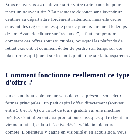
Vous en avez assez de devoir sortir votre carte bancaire pour
tester un nouveau site ? La promesse de jouer sans investir un
centime au départ attire forcément l'attention, mais elle cache
souvent des règles strictes que peu de joueurs prennent le temps
de lire. Avant de cliquer sur "réclamer", il faut comprendre
comment ces offres sont structurées, pourquoi les plafonds de
retrait existent, et comment éviter de perdre son temps sur des
plateformes qui jouent sur les mots plutôt que sur la transparence.
Comment fonctionne réellement ce type
d'offre ?
Un casino bonus bienvenue sans depot se présente sous deux
formes principales : un petit capital offert directement (souvent
entre 5 € et 10 €) ou un lot de tours gratuits sur une machine
précise. Contrairement aux promotions classiques qui exigent un
virement initial, celui-ci s'active dès la validation de votre
compte. L'opérateur y gagne en visibilité et en acquisition, vous