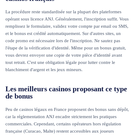
La procédure reste standardisée sur la plupart des plateformes
opérant sous licence ANJ. Généralement, l'inscription suffit. Vous
remplissez le formulaire, validez votre compte par email ou SMS,
et le bonus est crédité automatiquement. Sur d'autres sites, un
code promo est nécessaire lors de l'inscription. Ne sautez pas
l'étape de la vérification d'identité. Même pour un bonus gratuit,
vous devrez envoyer une copie de votre pièce d'identité avant
tout retrait. C'est une obligation légale pour lutter contre le
blanchiment d'argent et les jeux mineurs.
Les meilleurs casinos proposant ce type
de bonus
Peu de casinos légaux en France proposent des bonus sans dépôt,
car la réglementation ANJ encadre strictement les pratiques
commerciales. Cependant, certains opérateurs hors régulation
française (Curacao, Malte) restent accessibles aux joueurs