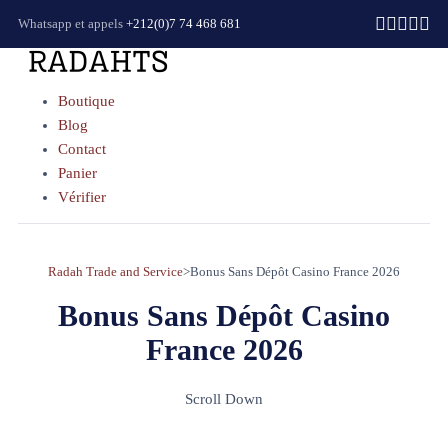
Whatsapp et appels
+212(0)7 74 468 681
Boutique
Blog
Contact
Panier
Vérifier
Radah Trade and Service
>
Bonus Sans Dépôt Casino France 2026
Bonus Sans Dépôt Casino
France 2026
Scroll Down