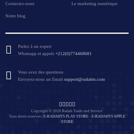
Contactez-nous
Le marketing numérique
Notre blog
Parlez à un expert
Whatsapp et appels
+212(0)774468681
Vous avez des questions
Envoyez-nous un Email
support@radahts.com
Copyright © 2026 Radah Trade and Service.
Tous droits reserves |
E-RADAHTS PLAY STORE
-
E-RADAHTS APPLE
STORE