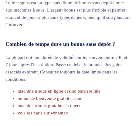
Le free spins est un type spécifique de bonus sans dépôt limité
aux machines à sous. L'argent bonus est plus flexible et permet
souvent de jouer à plusieurs types de jeux, bien qu'il soit plus rare
à trouver.
Combien de temps dure un bonus sans dépôt ?
La plupart ont une durée de validité courte, souvent entre 24h et
7 jours après l'inscription. Passé ce délai, le bonus et les gains
associés expirent. Consultez toujours la date limite dans les
conditions.
machine a sous en ligne casino barriere lille
bonus de bienvenue gratuit casino
machine à sous gratuite cat queen
voir ses paris sur winamax