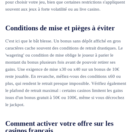
pour choisir votre jeu, bien que certaines restrictions s'appliquent
souvent aux jeux à forte volatilité ou au live casino.
Conditions de mise et pièges à éviter
C'est ici que le bât blesse. Un bonus sans dépôt affiché en gros
caractères cache souvent des conditions de retrait drastiques. Le
'wagering' ou condition de mise oblige le joueur à parier le
montant du bonus plusieurs fois avant de pouvoir retirer ses
gains. Une exigence de mise x30 ou x40 sur un bonus de 10€
reste jouable. En revanche, méfiez-vous des conditions x60 ou
plus, qui rendent le retrait presque impossible. Vérifiez également
le plafond de retrait maximal : certains casinos limitent les gains
issus d'un bonus gratuit à 50€ ou 100€, même si vous décrochez
le jackpot.
Comment activer votre offre sur les
casinos français