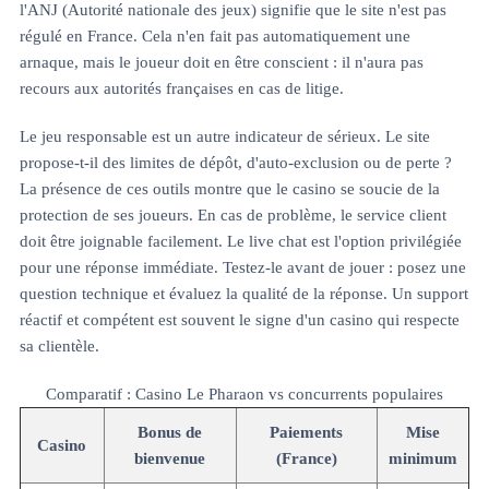
l'ANJ (Autorité nationale des jeux) signifie que le site n'est pas
régulé en France. Cela n'en fait pas automatiquement une
arnaque, mais le joueur doit en être conscient : il n'aura pas
recours aux autorités françaises en cas de litige.
Le jeu responsable est un autre indicateur de sérieux. Le site
propose-t-il des limites de dépôt, d'auto-exclusion ou de perte ?
La présence de ces outils montre que le casino se soucie de la
protection de ses joueurs. En cas de problème, le service client
doit être joignable facilement. Le live chat est l'option privilégiée
pour une réponse immédiate. Testez-le avant de jouer : posez une
question technique et évaluez la qualité de la réponse. Un support
réactif et compétent est souvent le signe d'un casino qui respecte
sa clientèle.
Comparatif : Casino Le Pharaon vs concurrents populaires
Bonus de
Paiements
Mise
Casino
bienvenue
(France)
minimum