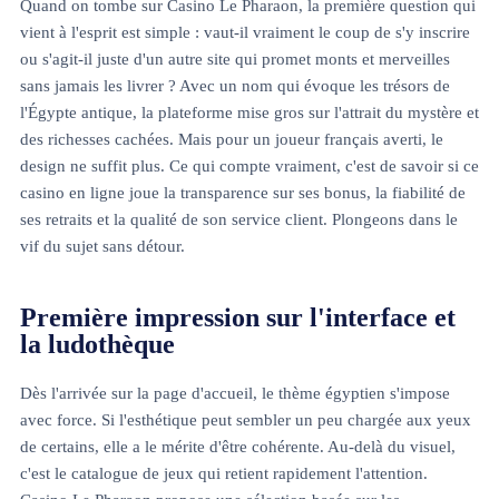
Quand on tombe sur Casino Le Pharaon, la première question qui
vient à l'esprit est simple : vaut-il vraiment le coup de s'y inscrire
ou s'agit-il juste d'un autre site qui promet monts et merveilles
sans jamais les livrer ? Avec un nom qui évoque les trésors de
l'Égypte antique, la plateforme mise gros sur l'attrait du mystère et
des richesses cachées. Mais pour un joueur français averti, le
design ne suffit plus. Ce qui compte vraiment, c'est de savoir si ce
casino en ligne joue la transparence sur ses bonus, la fiabilité de
ses retraits et la qualité de son service client. Plongeons dans le
vif du sujet sans détour.
Première impression sur l'interface et
la ludothèque
Dès l'arrivée sur la page d'accueil, le thème égyptien s'impose
avec force. Si l'esthétique peut sembler un peu chargée aux yeux
de certains, elle a le mérite d'être cohérente. Au-delà du visuel,
c'est le catalogue de jeux qui retient rapidement l'attention.