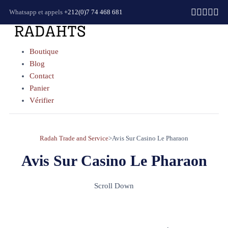
Whatsapp et appels
+212(0)7 74 468 681
Boutique
Blog
Contact
Panier
Vérifier
Radah Trade and Service
>
Avis Sur Casino Le Pharaon
Avis Sur Casino Le Pharaon
Scroll Down