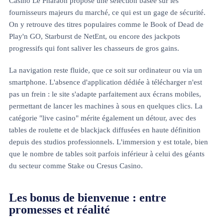
Casino Le Pharaon propose une sélection basée sur les
fournisseurs majeurs du marché, ce qui est un gage de sécurité.
On y retrouve des titres populaires comme le Book of Dead de
Play'n GO, Starburst de NetEnt, ou encore des jackpots
progressifs qui font saliver les chasseurs de gros gains.
La navigation reste fluide, que ce soit sur ordinateur ou via un
smartphone. L'absence d'application dédiée à télécharger n'est
pas un frein : le site s'adapte parfaitement aux écrans mobiles,
permettant de lancer les machines à sous en quelques clics. La
catégorie "live casino" mérite également un détour, avec des
tables de roulette et de blackjack diffusées en haute définition
depuis des studios professionnels. L'immersion y est totale, bien
que le nombre de tables soit parfois inférieur à celui des géants
du secteur comme Stake ou Cresus Casino.
Les bonus de bienvenue : entre
promesses et réalité