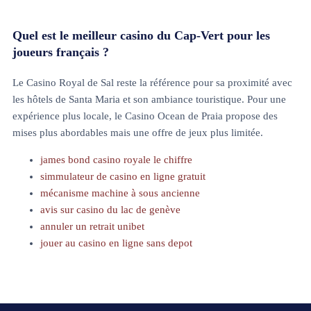
Quel est le meilleur casino du Cap-Vert pour les
joueurs français ?
Le Casino Royal de Sal reste la référence pour sa proximité avec
les hôtels de Santa Maria et son ambiance touristique. Pour une
expérience plus locale, le Casino Ocean de Praia propose des
mises plus abordables mais une offre de jeux plus limitée.
james bond casino royale le chiffre
simmulateur de casino en ligne gratuit
mécanisme machine à sous ancienne
avis sur casino du lac de genève
annuler un retrait unibet
jouer au casino en ligne sans depot