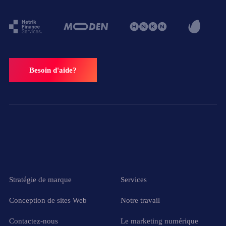
Besoin d'aide?
Stratégie de marque
Services
Conception de sites Web
Notre travail
Contactez-nous
Le marketing numérique