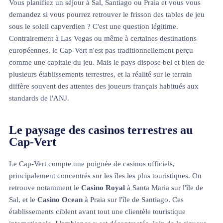
Vous planifiez un séjour à Sal, Santiago ou Praia et vous vous
demandez si vous pourrez retrouver le frisson des tables de jeu
sous le soleil capverdien ? C'est une question légitime.
Contrairement à Las Vegas ou même à certaines destinations
européennes, le Cap-Vert n'est pas traditionnellement perçu
comme une capitale du jeu. Mais le pays dispose bel et bien de
plusieurs établissements terrestres, et la réalité sur le terrain
diffère souvent des attentes des joueurs français habitués aux
standards de l'ANJ.
Le paysage des casinos terrestres au
Cap-Vert
Le Cap-Vert compte une poignée de casinos officiels,
principalement concentrés sur les îles les plus touristiques. On
retrouve notamment le
Casino Royal
à Santa Maria sur l'île de
Sal, et le
Casino Ocean
à Praia sur l'île de Santiago. Ces
établissements ciblent avant tout une clientèle touristique