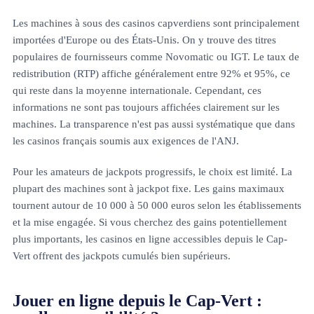
Les machines à sous des casinos capverdiens sont principalement
importées d'Europe ou des États-Unis. On y trouve des titres
populaires de fournisseurs comme Novomatic ou IGT. Le taux de
redistribution (RTP) affiche généralement entre 92% et 95%, ce
qui reste dans la moyenne internationale. Cependant, ces
informations ne sont pas toujours affichées clairement sur les
machines. La transparence n'est pas aussi systématique que dans
les casinos français soumis aux exigences de l'ANJ.
Pour les amateurs de jackpots progressifs, le choix est limité. La
plupart des machines sont à jackpot fixe. Les gains maximaux
tournent autour de 10 000 à 50 000 euros selon les établissements
et la mise engagée. Si vous cherchez des gains potentiellement
plus importants, les casinos en ligne accessibles depuis le Cap-
Vert offrent des jackpots cumulés bien supérieurs.
Jouer en ligne depuis le Cap-Vert :