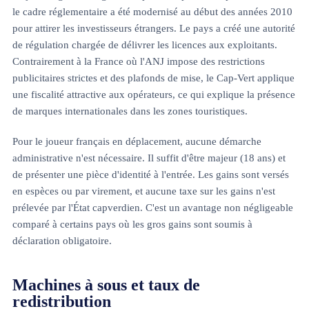
le cadre réglementaire a été modernisé au début des années 2010
pour attirer les investisseurs étrangers. Le pays a créé une autorité
de régulation chargée de délivrer les licences aux exploitants.
Contrairement à la France où l'ANJ impose des restrictions
publicitaires strictes et des plafonds de mise, le Cap-Vert applique
une fiscalité attractive aux opérateurs, ce qui explique la présence
de marques internationales dans les zones touristiques.
Pour le joueur français en déplacement, aucune démarche
administrative n'est nécessaire. Il suffit d'être majeur (18 ans) et
de présenter une pièce d'identité à l'entrée. Les gains sont versés
en espèces ou par virement, et aucune taxe sur les gains n'est
prélevée par l'État capverdien. C'est un avantage non négligeable
comparé à certains pays où les gros gains sont soumis à
déclaration obligatoire.
Machines à sous et taux de
redistribution