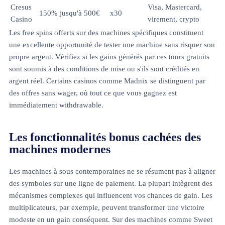
Cresus
Visa, Mastercard,
150% jusqu'à 500€
x30
Casino
virement, crypto
Les free spins offerts sur des machines spécifiques constituent
une excellente opportunité de tester une machine sans risquer son
propre argent. Vérifiez si les gains générés par ces tours gratuits
sont soumis à des conditions de mise ou s'ils sont crédités en
argent réel. Certains casinos comme Madnix se distinguent par
des offres sans wager, où tout ce que vous gagnez est
immédiatement withdrawable.
Les fonctionnalités bonus cachées des
machines modernes
Les machines à sous contemporaines ne se résument pas à aligner
des symboles sur une ligne de paiement. La plupart intègrent des
mécanismes complexes qui influencent vos chances de gain. Les
multiplicateurs, par exemple, peuvent transformer une victoire
modeste en un gain conséquent. Sur des machines comme Sweet