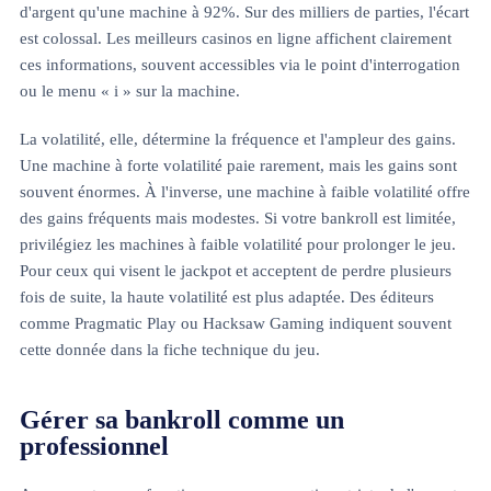
d'argent qu'une machine à 92%. Sur des milliers de parties, l'écart
est colossal. Les meilleurs casinos en ligne affichent clairement
ces informations, souvent accessibles via le point d'interrogation
ou le menu « i » sur la machine.
La volatilité, elle, détermine la fréquence et l'ampleur des gains.
Une machine à forte volatilité paie rarement, mais les gains sont
souvent énormes. À l'inverse, une machine à faible volatilité offre
des gains fréquents mais modestes. Si votre bankroll est limitée,
privilégiez les machines à faible volatilité pour prolonger le jeu.
Pour ceux qui visent le jackpot et acceptent de perdre plusieurs
fois de suite, la haute volatilité est plus adaptée. Des éditeurs
comme Pragmatic Play ou Hacksaw Gaming indiquent souvent
cette donnée dans la fiche technique du jeu.
Gérer sa bankroll comme un
professionnel