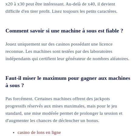
x20 à x30 peut être intéressant. Au-delà de x40, il devient
difficile d'en tirer profit. Lisez toujours les petits caractères.
Comment savoir si une machine à sous est fiable ?
Jouez uniquement sur des casinos possédant une licence
reconnue. Les machines sont testées par des laboratoires
indépendants qui certifient leur générateur de nombres aléatoires.
Faut-il miser le maximum pour gagner aux machines
à sous ?
Pas forcément. Certaines machines offrent des jackpots
progressifs réservés aux mises maximales, mais pour le jeu
standard, une mise modérée permet de prolonger la session et
d'augmenter les chances de déclencher un bonus.
casino de lons en ligne