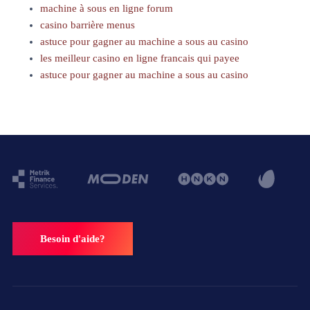
machine à sous en ligne forum
casino barrière menus
astuce pour gagner au machine a sous au casino
les meilleur casino en ligne francais qui payee
astuce pour gagner au machine a sous au casino
Besoin d'aide?