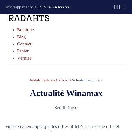
Whatsapp et appels
+212(0)7 74 468 681
Boutique
Blog
Contact
Panier
Vérifier
Radah Trade and Service
>
Actualité Winamax
Actualité Winamax
Scroll Down
Vous avez remarqué que les offres affichées sur le site officiel